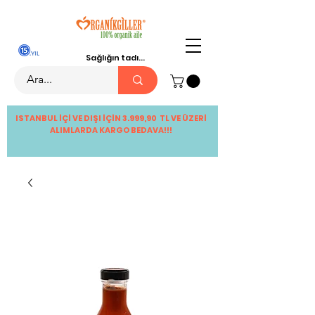
Sağlığın tadı...
ISTANBUL İÇİ VE DIŞI İÇİN 3.999,90 TL VE ÜZERİ
ALIMLARDA KARGO BEDAVA!!!