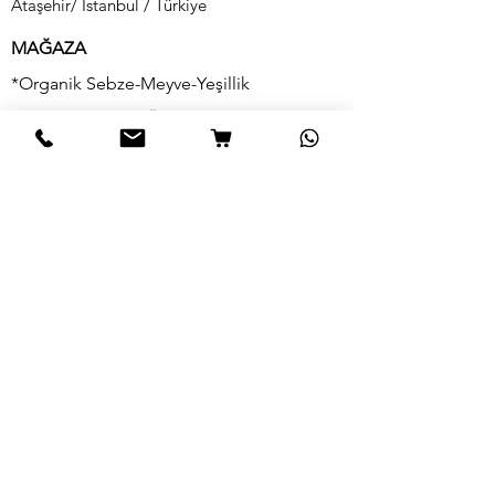
Ataşehir/ İstanbul / Türkiye
MAĞAZA
*Organik Sebze-Meyve-Yeşillik
*Organik Süt-Süt Ürünleri
*Organik Zeytin-Zeytinyağı
*Organik Safran
*Organik Şarküteri
*Organik Yumurta
BİLGİ
Hikayemiz
Bize Ulaşın
Teslimat & İade
Mağaza Politikamız
SSS