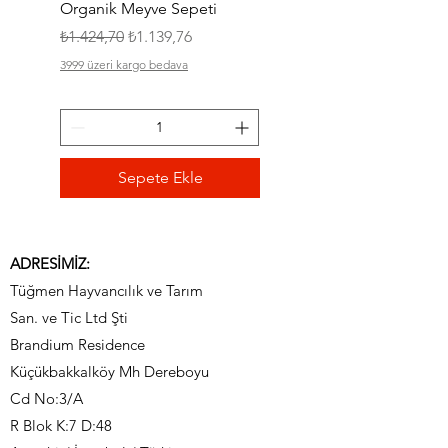
Organik Meyve Sepeti
Organik İlk Lokma Sep
Normal Fiyat
İndirimli Fiyat
Normal Fiyat
₺1.424,70
₺1.139,76
₺634,75
3999 üzeri kargo bedava
3999 üzeri kargo bedava
Sepete Ekle
ADRESİMİZ:
Tüğmen Hayvancılık ve Tarım
San. ve Tic Ltd Şti
Brandium Residence
Küçükbakkalköy Mh Dereboyu
Cd No:3/A
R Blok K:7 D:48