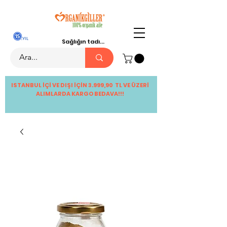
Sağlığın tadı...
ISTANBUL İÇİ VE DIŞI İÇİN 3.999,90 TL VE ÜZERİ
ALIMLARDA KARGO BEDAVA!!!