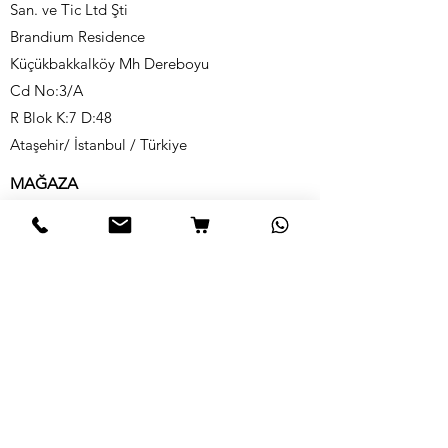
San. ve Tic Ltd Şti
Brandium Residence
Küçükbakkalköy Mh Dereboyu
Cd No:3/A
R Blok K:7 D:48
Ataşehir/ İstanbul / Türkiye
MAĞAZA
*Organik Sebze-Meyve-Yeşillik
*Organik Süt-Süt Ürünleri
*Organik Zeytin-Zeytinyağı
*Organik Safran
*Organik Şarküteri
*Organik Yumurta
BİLGİ
Hikayemiz