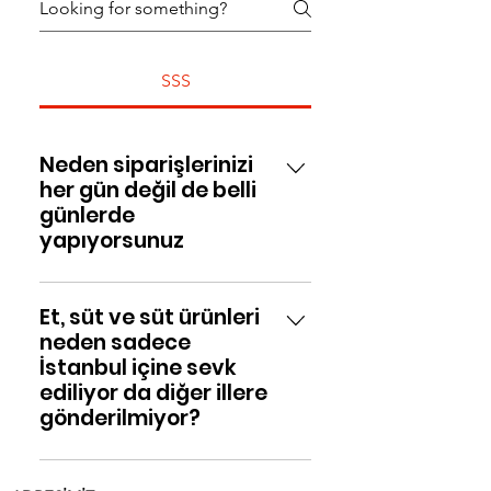
SSS
Neden siparişlerinizi
her gün değil de belli
günlerde
yapıyorsunuz
Organik ürünler hiçbir katkı
Et, süt ve süt ürünleri
maddesi içermeyip çabuk
neden sadece
bozulabileceğinden size en taze
İstanbul içine sevk
şekilde ulaştırabilmek için belli
ediliyor da diğer illere
günlerde sevklerini yapıyoruz
gönderilmiyor?
İstanbul içine kendi araçlarımızla