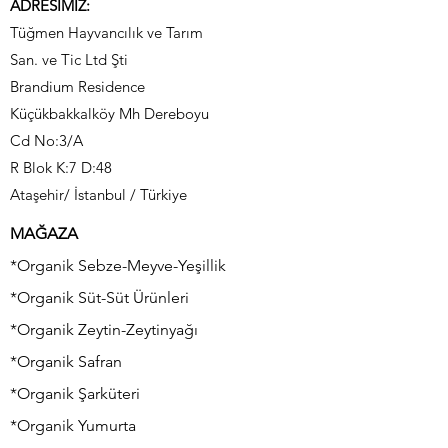
aynı gün içinde teslim ettiğimiz
ADRESİMİZ:
için ürünlerde bir sorun olmuyor;
Tüğmen Hayvancılık ve Tarım
diğer illere ise kargo ile
San. ve Tic Ltd Şti
göndermemiz maalesef mümkün
Brandium Residence
değil
Küçükbakkalköy Mh Dereboyu
Cd No:3/A
R Blok K:7 D:48
Ataşehir/ İstanbul / Türkiye
MAĞAZA
*Organik Sebze-Meyve-Yeşillik
*Organik Süt-Süt Ürünleri
*Organik Zeytin-Zeytinyağı
*Organik Safran
*Organik Şarküteri
*Organik Yumurta