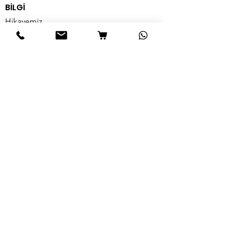
BİLGİ
Hikayemiz
Bize Ulaşın
Teslimat & İade
Mağaza Politikamız
SSS
Organikgiller Ailesi ne katılın
Özel Kampanyalarımızdan
Haberdar Olmak İçin
Email Adres*
E-Bültenimize Abone Olun