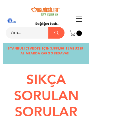
Sağlığın tadı...
ISTANBUL İÇİ VE DIŞI İÇİN 3.999,90 TL VE ÜZERİ
ALIMLARDA KARGO BEDAVA!!!
SIKÇA
SORULAN
SORULAR