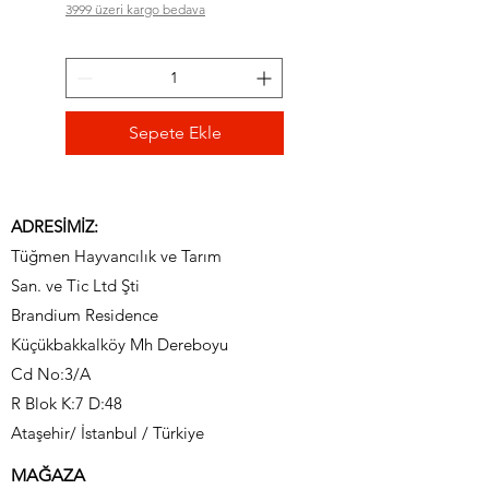
3999 üzeri kargo bedava
3999 üzeri kargo bedava
Sepete Ekle
ADRESİMİZ:
Tüğmen Hayvancılık ve Tarım
San. ve Tic Ltd Şti
Brandium Residence
Küçükbakkalköy Mh Dereboyu
Cd No:3/A
R Blok K:7 D:48
Ataşehir/ İstanbul / Türkiye
MAĞAZA