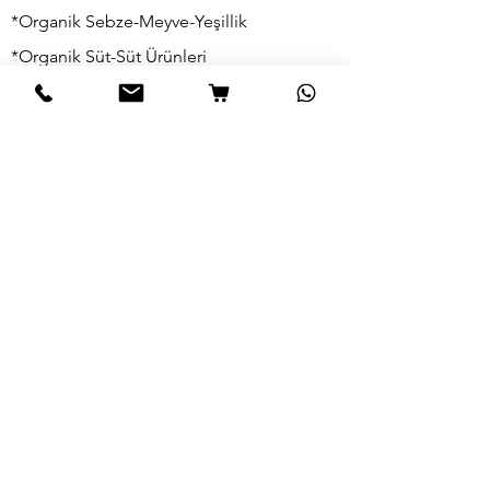
*Organik Sebze-Meyve-Yeşillik
*Organik Süt-Süt Ürünleri
*Organik Zeytin-Zeytinyağı
*Organik Safran
*Organik Şarküteri
*Organik Yumurta
BİLGİ
Hikayemiz
Bize Ulaşın
Teslimat & İade
Mağaza Politikamız
SSS
Organikgiller Ailesi ne katılın