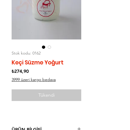
Stok kodu: 0162
Keçi Süzme Yoğurt
Fiyat
₺274,90
3999 üzeri kargo bedava
Tükendi
ÜRÜN BİLGİSİ