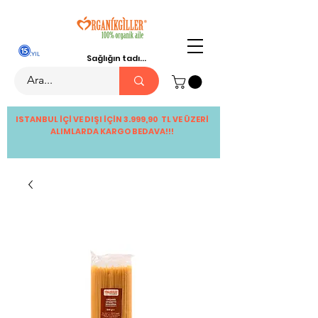
Sağlığın tadı...
ISTANBUL İÇİ VE DIŞI İÇİN 3.999,90 TL VE ÜZERİ
ALIMLARDA KARGO BEDAVA!!!