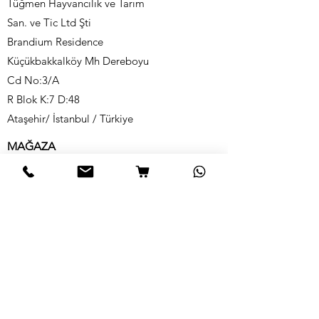
Tüğmen Hayvancılık ve Tarım
San. ve Tic Ltd Şti
Brandium Residence
Küçükbakkalköy Mh Dereboyu
Cd No:3/A
R Blok K:7 D:48
Ataşehir/ İstanbul / Türkiye
MAĞAZA
*Organik Sebze-Meyve-Yeşillik
*Organik Süt-Süt Ürünleri
*Organik Zeytin-Zeytinyağı
*Organik Safran
*Organik Şarküteri
*Organik Yumurta
BİLGİ