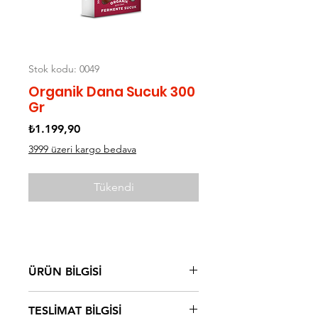
Stok kodu: 0049
Organik Dana Sucuk 300
Gr
Fiyat
₺1.199,90
3999 üzeri kargo bedava
Tükendi
ÜRÜN BİLGİSİ
Konvansiyonel besicilikte fabrika
TESLİMAT BİLGİSİ
yemleri, yem katkıları ve büyüme