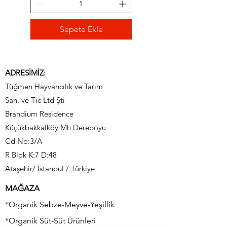
Sepete Ekle
ADRESİMİZ:
Tüğmen Hayvancılık ve Tarım
San. ve Tic Ltd Şti
Brandium Residence
Küçükbakkalköy Mh Dereboyu
Cd No:3/A
R Blok K:7 D:48
Ataşehir/ İstanbul / Türkiye
MAĞAZA
*Organik Sebze-Meyve-Yeşillik
*Organik Süt-Süt Ürünleri