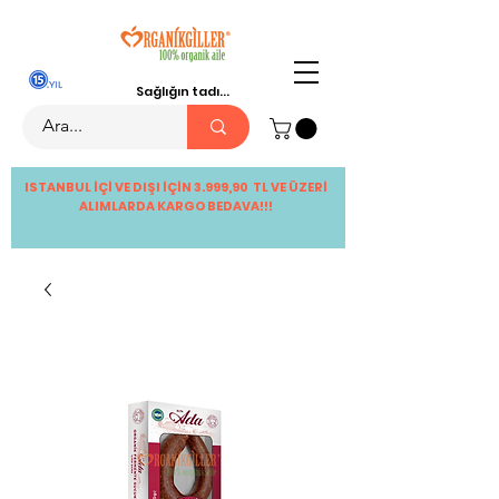
Sağlığın tadı...
ISTANBUL İÇİ VE DIŞI İÇİN 3.999,90 TL VE ÜZERİ
ALIMLARDA KARGO BEDAVA!!!