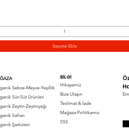
Hızlı Bakış
Sepete Ekle
BİLGİ
Ö
ĞAZA
Hikayemiz
Ha
ganik Sebze-Meyve-Yeşillik
Bize Ulaşın
Em
ganik Süt-Süt Ürünleri
Teslimat & İade
ganik Zeytin-Zeytinyağı
Mağaza Politikamız
ganik Safran
SSS
ganik Şarküteri