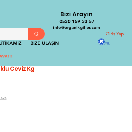
Bizi Arayın
0530 159 33 57
info@organikgiller.com
Giriş Yap
İTİKAMIZ
BİZE ULAŞIN
AVA!!!
klu Ceviz Kg
dava