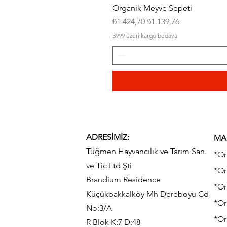
Organik Meyve Sepeti
Normal Fiyat
İndirimli Fiyat
₺1.424,70
₺1.139,76
3999 üzeri kargo bedava
ADRESİMİZ:
MA
Tüğmen Hayvancılık ve Tarım San.
*Or
ve Tic Ltd Şti
*Or
Brandium Residence
*Or
Küçükbakkalköy Mh Dereboyu Cd
*Or
No:3/A
*Or
R Blok K:7 D:48