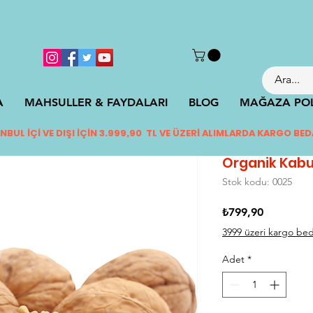
A
MAHSULLER & FAYDALARI
BLOG
MAĞAZA POL
NBUL İÇİ VE DIŞI İÇİN 3.999,90 TL VE ÜZERİ ALIMLARDA KARGO BED
Organik Kabu
Stok kodu: 0025
Fiyat
₺799,90
3999 üzeri kargo be
Adet
*