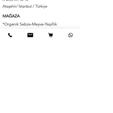
Ataşehir/ İstanbul / Türkiye
MAĞAZA
*Organik Sebze-Meyve-Yeşillik
*Organik Süt-Süt Ürünleri
*Organik Zeytin-Zeytinyağı
*Organik Safran
*Organik Şarküteri
*Organik Yumurta
BİLGİ
Hikayemiz
Bize Ulaşın
Teslimat & İade
Mağaza Politikamız
SSS