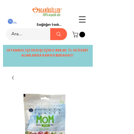
Sağlığın tadı...
ISTANBUL İÇİ VE DIŞI İÇİN 3.999,90 TL VE ÜZERİ
ALIMLARDA KARGO BEDAVA!!!