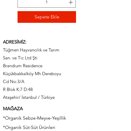
Alerjen içermez
Sepete Ekle
ADRESİMİZ:
Tüğmen Hayvancılık ve Tarım
San. ve Tic Ltd Şti
Brandium Residence
Küçükbakkalköy Mh Dereboyu
Cd No:3/A
R Blok K:7 D:48
Ataşehir/ İstanbul / Türkiye
MAĞAZA
*Organik Sebze-Meyve-Yeşillik
*Organik Süt-Süt Ürünleri