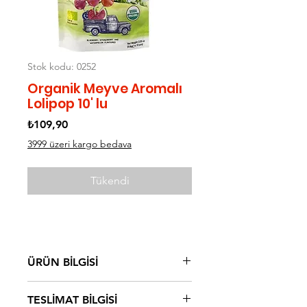
Stok kodu: 0252
Organik Meyve Aromalı
Lolipop 10' lu
Fiyat
₺109,90
3999 üzeri kargo bedava
Tükendi
ÜRÜN BİLGİSİ
Yaban mersini Aromalı C Vitamini
TESLİMAT BİLGİSİ
katkılı Organik Lolipop Gerçek